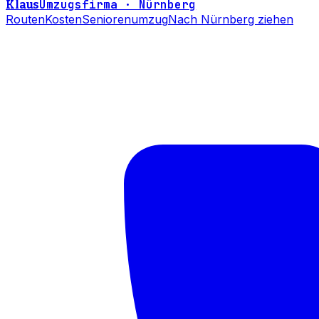
Umzugsfirma · Nürnberg
Klaus
Routen
Kosten
Seniorenumzug
Nach Nürnberg ziehen